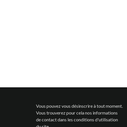
 :
FABRIQUER SON PIÈGE
CONCUR
SÉLECTIF
GYNES :
FREELO
1291
vues
1982
vues
La concurrenc
de nombreux
ans du piége
Vous pouvez vous désinscrire à tout moment.
Vous trouverez pour cela nos informations
de contact dans les conditions d'utilisation
du site.