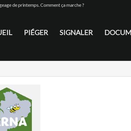
iégeage de printemps. Comment ça marche ?
EIL
PIÉGER
SIGNALER
DOCUM