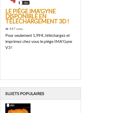
LE PIÈGE IMA'GYNE
ETUDE SUIS
DISPONIBLE EN
SÉLECTIVI
TÉLÉCHARGEMENT 3D !
EFFICACIT
DES REINE
447
vues
ASIATIQUE
Pour seulement 1,99 €, téléchargez et
JAUNES AU
imprimez chez vous le piège IMA'Gyne
476
vues
V3 !
Cette nouvelle ét
l'efficacité et la 
confirme une nouv
nombreuses...
SUJETS POPULAIRES