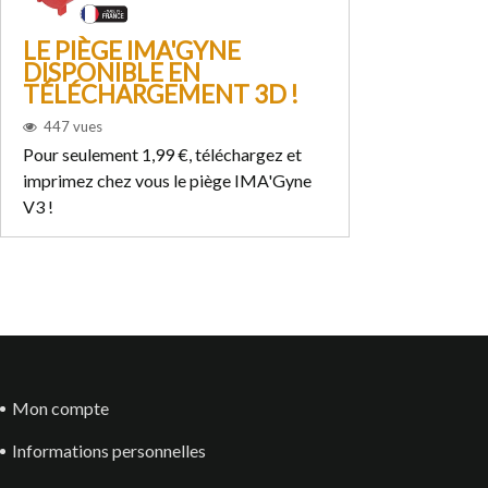
LE PIÈGE IMA'GYNE
PLAN DE 
DISPONIBLE EN
LE FRELON
TÉLÉCHARGEMENT 3D !
JAUNES F
447
vues
1640
vues
Pour seulement 1,99 €, téléchargez et
Freelons vous pro
imprimez chez vous le piège IMA'Gyne
innovant, à rebour
V3 !
proposé aujourd'h
Mon compte
Informations personnelles