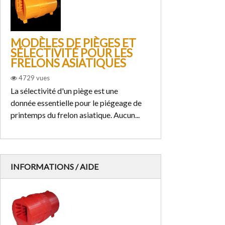
MODÈLES DE PIÈGES ET
PARTICIPE
SÉLECTIVITÉ POUR LES
DE PRINT
FRELONS ASIATIQUES
FRELON AS
4729
vues
2813
vues
La sélectivité d'un piège est une
Vous êtes un cito
donnée essentielle pour le piégeage de
participer à la lut
printemps du frelon asiatique. Aucun...
asiatique Lisez to
INFORMATIONS / AIDE