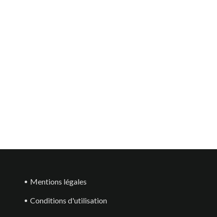
LUTTE CONTRE
PIÉGEAGE DE PRINTEMPS
 À PATTES
LES 7 FAUSSES
REELONS
CROYANCES
1230
vues
pose un plan de lutte
Frelon asiatique : Les 7 fausses
s de tout ce qui est
croyances autour du piégeage de
ui. Basé sur 4 années...
printemps
Mentions légales
Conditions d'utilisation