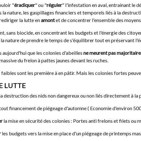
ouloir "
éradiquer
" ou "
réguler
" l'infestation en aval, entrainant l
 la nature, les gaspillages financiers et temporels liés à la destru
ediriger la lutte en
amont
et de concentrer l'ensemble des moyens
R AU PIÉGEAGE
DEPLOYEZ FREELONS !
EMPS DU
t, sans biocide, en concentrant les budgets et l'énergie des citoye
2562
vues
IATIQUE
la nature de prendre le temps de s'équilibrer tout en préservant l'éq
Si vous êtes une collectivité, commune
département ou région, vous avez le
aujourd'hui que les colonies d'abeilles
ne meurent pas majoritair
yen et vous souhaitez
devoir de lutter contre le Frelon...
massive du frelon à pattes jaunes devant les ruches.
te contre le frelon
ut d'abord cet...
 faibles sont les première à en pâtir. Mais les colonies fortes peuve
E LUTTE
la destruction des nids non dangereux ou non liés directement à la
tout financement de piégeage d'automne ( Economie d'environ 500 
er
la mise en sécurité des colonies : Portes anti frelons et filets ou mu
r
les budgets vers la mise en place d'un piégeage de printemps mas