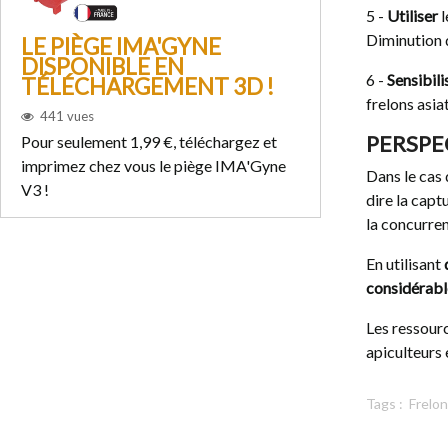
5 -
Utiliser
l
Diminution d
LE PIÈGE IMA'GYNE
PLAN DE 
DISPONIBLE EN
LE FRELON
6 -
Sensibili
TÉLÉCHARGEMENT 3D !
JAUNES F
frelons asia
441
vues
1636
vues
PERSPE
Pour seulement 1,99 €, téléchargez et
Freelons vous pro
imprimez chez vous le piège IMA'Gyne
innovant, à rebour
Dans le cas 
V3 !
proposé aujourd'h
dire la capt
la concurre
En utilisant
considérabl
Les ressour
apiculteurs 
Tags :
Frelon