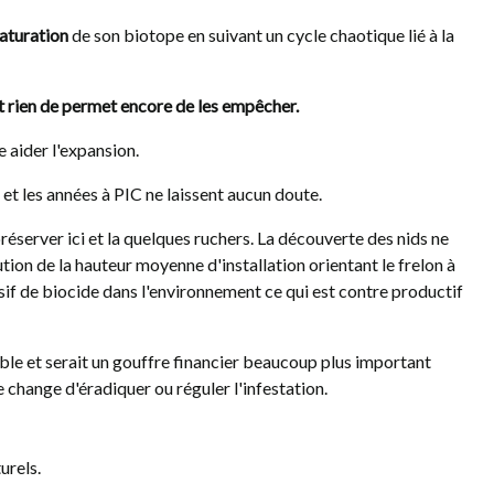
saturation
de son biotope en suivant un cycle chaotique lié à la
PLAN DE LUTTE CONTRE
PIÉGEAG
LE FRELON À PATTES
LES 7 F
JAUNES FREELONS
CROYAN
et rien de permet encore de les empêcher.
1636
vues
1226
vues
en
e aider l'expansion.
Freelons vous propose un plan de lutte
Frelon asiati
née
innovant, à rebours de tout ce qui est
croyances au
et les années à PIC ne laissent aucun doute.
proposé aujourd'hui. Basé sur 4 années...
printemps
éserver ici et la quelques ruchers. La découverte des nids ne
ion de la hauteur moyenne d'installation orientant le frelon à
ssif de biocide dans l'environnement ce qui est contre productif
ble et serait un gouffre financier beaucoup plus important
 change d'éradiquer ou réguler l'infestation.
urels.