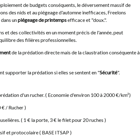
e déploiement de budgets conséquents, le déversement massif de
ctions des nids et au piégeage d'automne inefficaces, Freelons
 dans un
piégeage de printemps
efficace et "doux.".
CAGNOTTE LEETCHI
POURQU
DE PRI
ns et des collectivités en un moment précis de l'année, peut
2407
vues
ÊTRE C
uilibre des filières professionnelles.
,
Appel aux dons pour financer
PRODUC
l'expérience FREELONS Le piégeage
ement
de la prédation directe mais de la claustration conséquente à
2337
vues
collaboratif rencontre un succès
Comprendre l
inattendu. Face aux...
Le piégeage 
nt supporter la prédation si elles se sentent en "
Sécurité
".
technique qui
 prédation d'un rucher. ( Economie d'environ 100 à 2000 €/km²)
€ / Rucher )
selières. ( 1 € la porte, 3 € le filet pour 20 ruches )
sif et protocolaire ( BASE ITSAP )