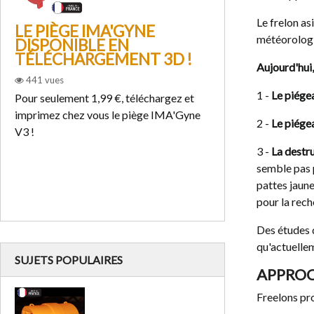
Le frelon a
LE PIÈGE IMA'GYNE
ETUDE SUIS
météorologi
DISPONIBLE EN
SÉLECTIVI
TÉLÉCHARGEMENT 3D !
EFFICACIT
Aujourd'hui,
DES REINE
441
vues
ASIATIQUE
1 -
Le piége
Pour seulement 1,99 €, téléchargez et
JAUNES AU
imprimez chez vous le piège IMA'Gyne
471
2 -
vues
Le piége
V3 !
Cette nouvelle ét
3 -
La destru
l'efficacité et la 
semble pas p
confirme une nouv
pattes jaune
nombreuses...
pour la rech
Des études d
qu'actuellem
SUJETS POPULAIRES
APPROC
Freelons pr