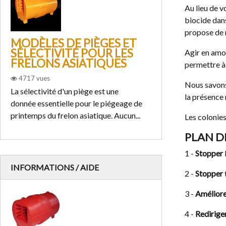
Au lieu de v
biocide dans
propose de r
MODÈLES DE PIÈGES ET
PARTICIPE
SÉLECTIVITÉ POUR LES
DE PRINT
Agir en amon
FRELONS ASIATIQUES
FRELON AS
permettre à 
4717
vues
2805
vues
Nous savons 
La sélectivité d'un piège est une
Vous êtes un cito
la présence 
donnée essentielle pour le piégeage de
participer à la lut
printemps du frelon asiatique. Aucun...
asiatique Lisez to
Les colonies
PLAN D
1 -
Stopper
INFORMATIONS / AIDE
2 -
Stopper
3 -
Amélior
4 -
Redirige