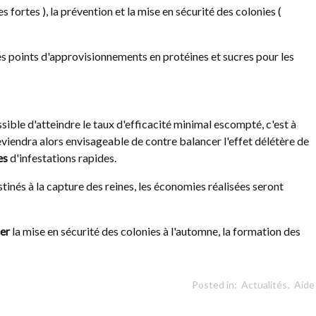
fortes ), la prévention et la mise en sécurité des colonies (
 :
FABRIQUER SON PIÈGE
CONCUR
SÉLECTIF
GYNES :
es points d'approvisionnements en protéines et sucres pour les
FREELO
1288
vues
1975
vues
La concurrenc
de nombreux
ible d'atteindre le taux d'efficacité minimal escompté, c'est à
ans du piége
eviendra alors envisageable de contre balancer l'effet délétère de
es
d'infestations rapides.
tinés à la capture des reines, les économies réalisées seront
er
la mise en sécurité des colonies à l'automne, la formation des
Posted in:
Actualités
,
Aide