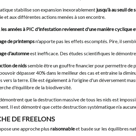
siatique stabilise son expansion inexorablement
jusqu'à au seuil de 
SE 2026 :
BILAN 2025 + PIÉGEAGE
e et aux différentes actions menées à son encontre.
TÉ ET
2026
É DU PIÉGEAGE
 les années à PIC d'infestation reviennent d'une manière cyclique 
1799
vues
S DE FRELONS
Bilan 2025 La vallée des Entremonts 
S À PATTES
age de printemps
n'apporte pas les effets escomptés. Pire, il sembl
 PRINTEMPS
Chartreuse a effectué sa deuxième an
de piégeage solidaire en 2025. Le...
age d'automne
est inefficace. Des études scientifiques le démontre 
ude Suisse sur
ction de nids
semble être un gouffre financier pour permettre de pr
sélectivité des pièges
ouvoir dépasser 40% dans le meilleur des cas et entraine la diminut
elle fois de
s vers la terre. Elle est également à l'origine d'un déversement ma
erche d'équilibre de la biodiversité.
émontrent que la destruction massive de tous les nids est impossi
ent. Il est démontré que cette destruction systématique n'a aucune
HE DE FREELONS
opose une approche plus
raisonnable
et basée sur les équilibres nat