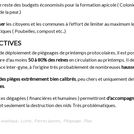
e reste des budgets économisés pour la formation apicole ( Colonies 
e la peur.)
LUTTE CONTRE
PIÉGEAGE DE PRINTEMPS
 À PATTES
LES 7 FAUSSES
ser
les citoyens et les communes à l'effort de limiter au maximum l
REELONS
CROYANCES
tiques ( Poubelles, compost etc..)
1226
vues
CTIVES
pose un plan de lutte
Frelon asiatique : Les 7 fausses
s de tout ce qui est
croyances autour du piégeage de
de déploiement de piégeages de printemps protocolaires, il est poss
ui. Basé sur 4 années...
printemps
ure d'au moins
50 à 80% des reines
en circulation au printemps. Il d
nce inter-gyne, à l'origine très probablement de nombreuses
hauss
des pièges extrêmement bien calibrés
, peu chers et uniquement des
es
.
ces dégagées ( financières et humaines ) permettront
d'accompagn
et seulement la destruction des nids Très problématiques.
 asiatique
,
Lutte
,
Pattes jaunes
,
Piégeage
,
Plan