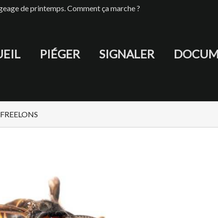
iégeage de printemps. Comment ça marche ?
EIL
PIÉGER
SIGNALER
DOCUM
nes FREELONS