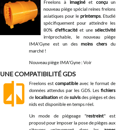
Freelons à
imaginé
et
conçu
un
nouveau piège spécial reines frelons
asiatiques pour le
printemps
. Etudié
spécifiquement pour atteindre les
80%
d'efficacité
et une
sélectivité
irréprochable, le nouveau piège
IMA'Gyne est un des
moins chers
du
marché !
Nouveau piège IMA'Gyne :
Voir
UNE COMPATIBILITÉ GDS
compare_
Freelons est
compatible
avec le format de
données attendus par les GDS. Les
fichiers
de
localisation
et de
suivis
des pièges et des
nids est disponible en temps réel.
Un mode de piégeage "
restreint
" est
proposé pour imposer la pose de pièges aux
citoyens uniquement dans les
zones