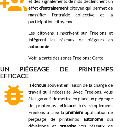
group_add
et des signalements de nids déclenchent un
effet
d'entrainement
citoyen qui permet de
massifier
l'entraide collective et la
participation citoyenne.
Les citoyens s'inscrivent sur Freelons et
intègrent
les réseaux de piégeurs en
autonomie
Voir la carte des zones Freelons :
Carte
UN PIÉGEAGE DE PRINTEMPS
EFFICACE
bug_report
Il
échoue
souvent en raison de la charge de
travail qu'il nécessite. Avec Freelons, vous
êtes garanti de mettre en place un piégeage
de printemps
efficace
très simplement.
Freelons a créé la
première
application de
piégeage de printemps
autonome
qui
développe et
organise
vos réseaux de