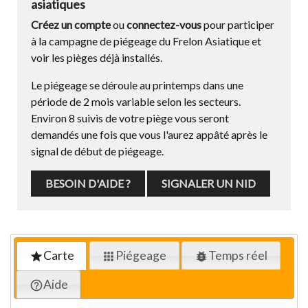
asiatiques
Créez un compte
ou
connectez-vous
pour participer
à la campagne de piégeage du Frelon Asiatique et
voir les pièges déjà installés.
Le piégeage se déroule au printemps dans une
période de 2 mois variable selon les secteurs.
Environ 8 suivis de votre piège vous seront
demandés une fois que vous l'aurez appâté après le
signal de début de piégeage.
BESOIN D'AIDE ?
SIGNALER UN NID
Carte
Piégeage
Temps réel
star
apps
bug_report
Aide
help_outline