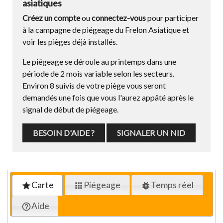
asiatiques
Créez un compte
ou
connectez-vous
pour participer
à la campagne de piégeage du Frelon Asiatique et
voir les pièges déjà installés.
Le piégeage se déroule au printemps dans une
période de 2 mois variable selon les secteurs.
Environ 8 suivis de votre piège vous seront
demandés une fois que vous l'aurez appâté après le
signal de début de piégeage.
BESOIN D'AIDE ?
SIGNALER UN NID
Carte
Piégeage
Temps réel
star
apps
bug_report
Aide
help_outline