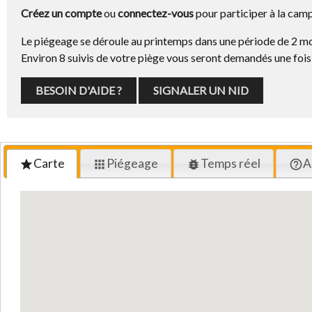
Créez un compte
ou
connectez-vous
pour participer à la camp
Le piégeage se déroule au printemps dans une période de 2 moi
Environ 8 suivis de votre piège vous seront demandés une fois
BESOIN D'AIDE ?
SIGNALER UN NID
Carte
Piégeage
Temps réel
A
star
apps
bug_report
help_outline