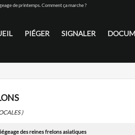
iégeage de printemps. Comment ça marche ?
EIL
PIÉGER
SIGNALER
DOCUM
LONS
OCALES )
piégeage des reines frelons asiatiques