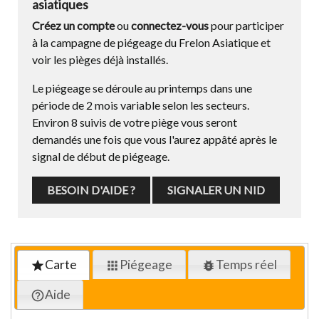
asiatiques
Créez un compte
ou
connectez-vous
pour participer
à la campagne de piégeage du Frelon Asiatique et
voir les pièges déjà installés.
Le piégeage se déroule au printemps dans une
période de 2 mois variable selon les secteurs.
Environ 8 suivis de votre piège vous seront
demandés une fois que vous l'aurez appâté après le
signal de début de piégeage.
BESOIN D'AIDE ?
SIGNALER UN NID
Carte
Piégeage
Temps réel
star
apps
bug_report
Aide
help_outline