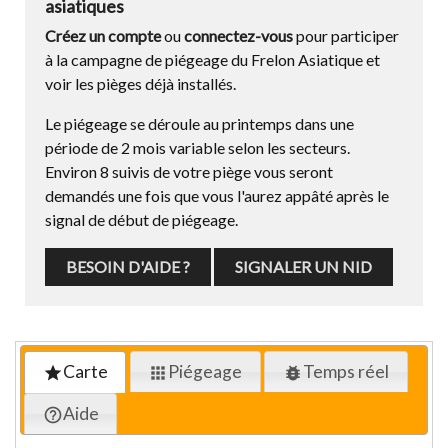
asiatiques
Créez un compte
ou
connectez-vous
pour participer
à la campagne de piégeage du Frelon Asiatique et
voir les pièges déjà installés.
Le piégeage se déroule au printemps dans une
période de 2 mois variable selon les secteurs.
Environ 8 suivis de votre piège vous seront
demandés une fois que vous l'aurez appâté après le
signal de début de piégeage.
BESOIN D'AIDE ?
SIGNALER UN NID
Carte
Piégeage
Temps réel
star
apps
bug_report
Aide
help_outline